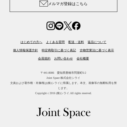
メルマガ登録はこちら
はじめての方へ
よくある質問
配送・送料
返品について
個人情報保護方針
特定商取引に基づく表記
古物営業法に基づく表示
会員規約
お問い合わせ
会社概要
〒441-8086 愛知県豊橋市問屋町6-2
Joint Space 株式会社シライ
文責および著作権・肖像権は(株)シライに帰属します。
本文、画像等の無断転用を禁
じます。
Copyright c 2016 (株)シライ.All rights reserved.