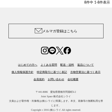
8
件中
1
-
8
件表示
メルマガ登録はこちら
はじめての方へ
よくある質問
配送・送料
返品について
個人情報保護方針
特定商取引に基づく表記
古物営業法に基づく表示
会員規約
お問い合わせ
会社概要
〒441-8086 愛知県豊橋市問屋町6-2
Joint Space 株式会社シライ
文責および著作権・肖像権は(株)シライに帰属します。
本文、画像等の無断転用を禁
じます。
Copyright c 2016 (株)シライ.All rights reserved.