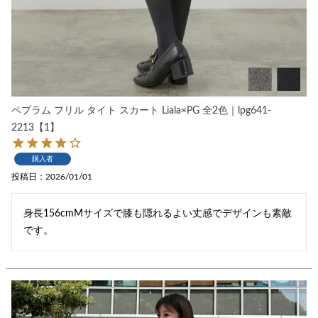
ペプラム フリル タイト スカート Liala×PG 全2色｜lpg641-
2213【1】
購入者
投稿日
2026/01/01
身長156cmМサイズで膝も隠れるよい丈感でデザインも素敵
です。