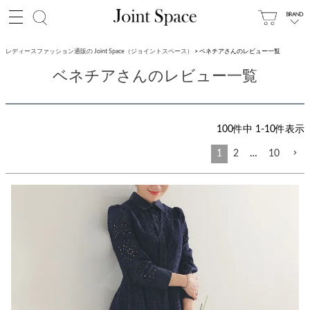
レディースファッション通販の Joint Space（ジョイントスペース）
ベネチアさんのレビュー一覧
ベネチアさんのレビュー一覧
100
件中
1
-
10
件表示
1
2
…
10