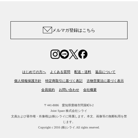
メルマガ登録はこちら
はじめての方へ
よくある質問
配送・送料
返品について
個人情報保護方針
特定商取引に基づく表記
古物営業法に基づく表示
会員規約
お問い合わせ
会社概要
〒441-8086 愛知県豊橋市問屋町6-2
Joint Space 株式会社シライ
文責および著作権・肖像権は(株)シライに帰属します。
本文、画像等の無断転用を禁
じます。
Copyright c 2016 (株)シライ.All rights reserved.