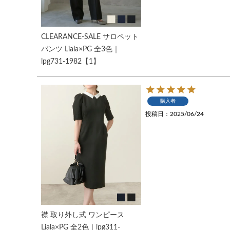
CLEARANCE-SALE サロペット
パンツ Liala×PG 全3色｜
lpg731-1982【1】
購入者
投稿日
2025/06/24
襟 取り外し式 ワンピース
Liala×PG 全2色｜lpg311-