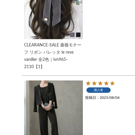
CLEARANCE-SALE 薔薇モチー
フ リボン バレッタ le reve
vaniller 全2色｜lvn965-
2110【1】
購入者
投稿日
2025/08/04