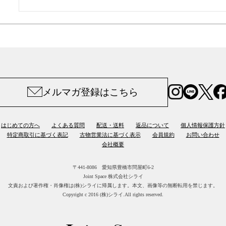
メルマガ登録はこちら
はじめての方へ
よくある質問
配送・送料
返品について
個人情報保護方針
特定商取引に基づく表記
古物営業法に基づく表示
会員規約
お問い合わせ
会社概要
〒441-8086 愛知県豊橋市問屋町6-2
Joint Space 株式会社シライ
文責および著作権・肖像権は(株)シライに帰属します。
本文、画像等の無断転用を禁じます。
Copyright c 2016 (株)シライ.All rights reserved.