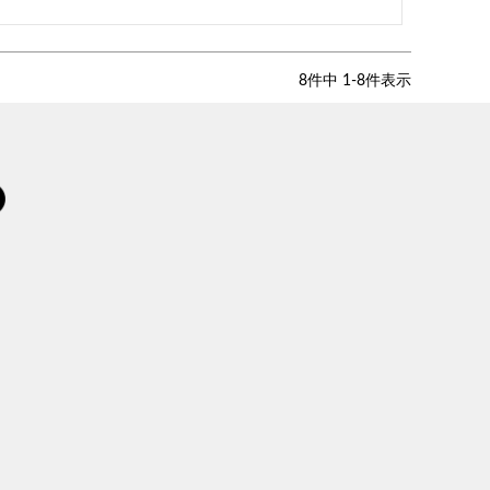
8
件中
1
-
8
件表示