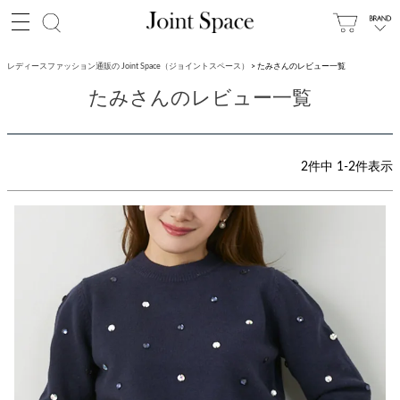
レディースファッション通販の Joint Space（ジョイントスペース）
たみさんのレビュー一覧
たみさんのレビュー一覧
2
件中
1
-
2
件表示