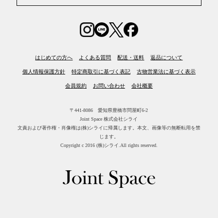
はじめての方へ
よくある質問
配送・送料
返品について
個人情報保護方針
特定商取引に基づく表記
古物営業法に基づく表示
会員規約
お問い合わせ
会社概要
〒441-8086 愛知県豊橋市問屋町6-2
Joint Space 株式会社シライ
文責および著作権・肖像権は(株)シライに帰属します。
本文、画像等の無断転用を禁
じます。
Copyright c 2016 (株)シライ.All rights reserved.