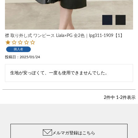
襟 取り外し式 ワンピース Liala×PG 全2色｜lpg311-1909【1】
購入者
投稿日
2025/01/24
生地が安っぽくて、一度も使用できませんでした。
2
件中
1
-
2
件表示
メルマガ登録はこちら