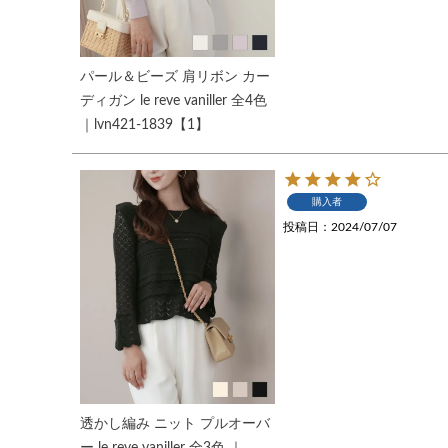
パール＆ビーズ 肩リボン カー
ディガン le reve vaniller 全4色
｜lvn421-1839【1】
購入者
投稿日
2024/07/07
透かし編み ニット プルオーバ
ー le reve vaniller 全3色 ｜