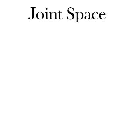
みみさんのレビュー一覧
みみさんのレビュー一覧
ピンクを選びました。

とても可愛いのでお出かけ用にします。

ポケットが多いので便利です。

手で持つと少し重く感じますが大切に使おうと思います。