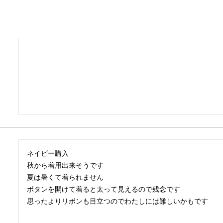
すっぽり大きめサイズです
ネイビー購入

秋から着用出来そうです

夏は暑くて着られません

ボタンを開けて着ると太って見えるので残念です

思ったよりリボンも目立つのでわたしには難しいかもです