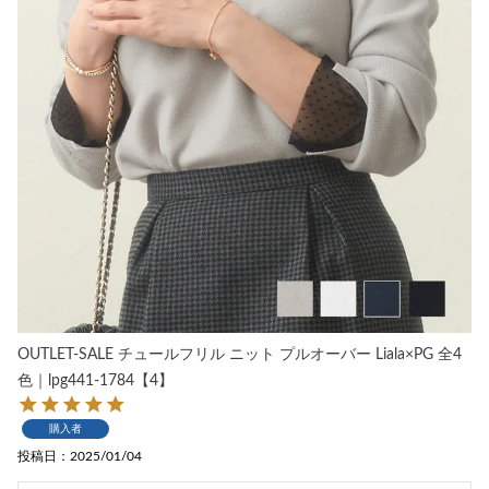
OUTLET-SALE チュールフリル ニット プルオーバー Liala×PG 全4
色｜lpg441-1784【4】
購入者
投稿日
2025/01/04