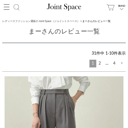
レディースファッション通販の Joint Space（ジョイントスペース）
まーさんのレビュー一覧
まーさんのレビュー一覧
31
件中
1
-
10
件表示
1
2
…
4