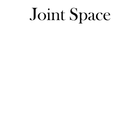
ゆのさんのレビュー一覧
ゆのさんのレビュー一覧
キラキラしていて可愛かったです。

いろいろな形が、大変可愛くて気に入りました。