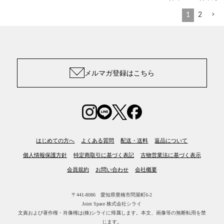
1
2
メルマガ登録はこちら
はじめての方へ
よくある質問
配送・送料
返品について
個人情報保護方針
特定商取引に基づく表記
古物営業法に基づく表示
会員規約
お問い合わせ
会社概要
〒441-8086 愛知県豊橋市問屋町6-2
Joint Space 株式会社シライ
文責および著作権・肖像権は(株)シライに帰属します。
本文、画像等の無断転用を禁
じます。