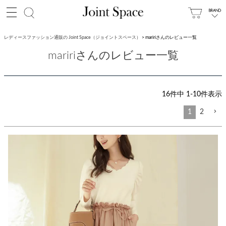
レディースファッション通販の Joint Space（ジョイントスペース）
maririさんのレビュー一覧
maririさんのレビュー一覧
16
件中
1
-
10
件表示
1
2