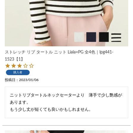
ストレッチ リブ タートル ニット Liala×PG 全4色｜lpg441-
1523【1】
購入者
投稿日
2023/01/06
ニットリブタートルネックセーターより　薄手で少し艶感が
あります。

もう少し丈が短くても良いかもしれません。