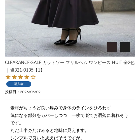
CLEARANCE-SALE カットソー フリルヘム ワンピース HUIT 全2色
｜hit321-0135【1】
購入者
投稿日
2026/06/02
素材がちょうど良い厚みで身体のラインをひろわず

気になる部分をカバーしつつ　一枚で楽でお洒落に着れそう
です。

ただ上半身だけみると地味に見えます。

シンプルで良いと思えばそうですが。