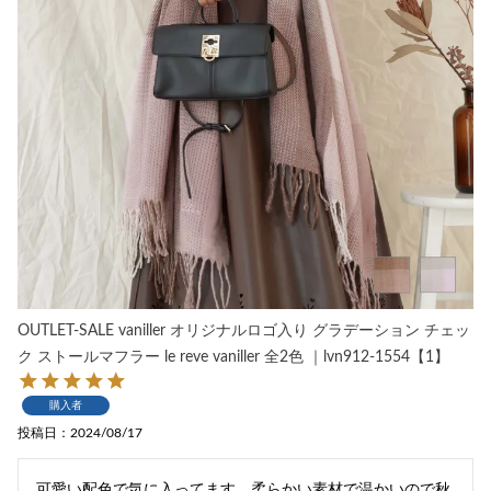
OUTLET-SALE vaniller オリジナルロゴ入り グラデーション チェッ
ク ストールマフラー le reve vaniller 全2色 ｜lvn912-1554【1】
購入者
投稿日
2024/08/17
可愛い配色で気に入ってます。柔らかい素材で温かいので秋