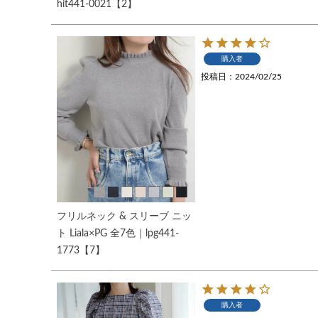
hit441-0021【2】
購入者
投稿日
2024/02/25
フリルネック & スリーブ ニッ
ト Liala×PG 全7色｜lpg441-
1773【7】
購入者