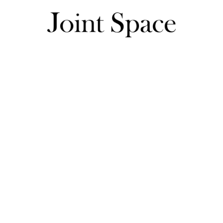
たぬさんのレビュー一覧
たぬさんのレビュー一覧
珍しいカラーで人と被りません。生地はもっちり、肉厚で冬は
です。そこまで気になりませんが、丈感が短めなのでボトムス