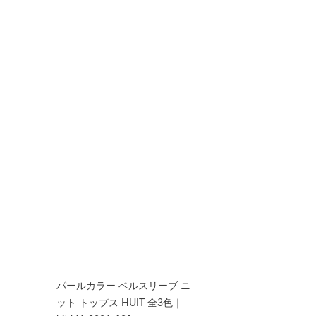
★☆スカラップ スクエア パフ
スリーブ ワンピース Liala×PG
全2色｜lpg311-1644【1】
購入者
投稿日
2024/02/25
パールカラー ベルスリーブ ニ
ット トップス HUIT 全3色｜