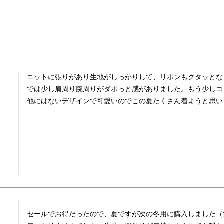
158㎝42kg  ホワイト Sサイズを購入。

セールでお得になっていたので、アラフィフで可愛すぎたらど
さんのようにボトムスをパンツやデニム合わせでなんとか着れ
ニットに張りがあり生地がしっかりして、リボンもクタッとな
では少し肩周り腕周りがダボっと感がありました。もう少しコ
他にはないデザインで可愛いのでこの夏たくさん着ようと思い
セールでお得だったので、夏ですが次の冬用に購入しました（