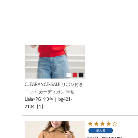
購入者
投稿日
2026/06/17
CLEARANCE-SALE リボン付き
ニット カーディガン 半袖
Liala×PG 全3色｜lpg421-
2134【1】
購入者