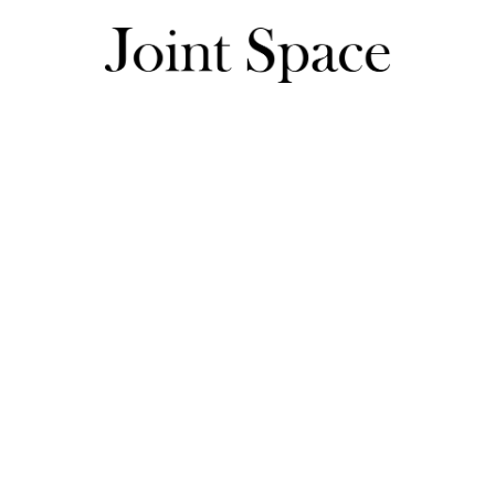
そらさんのレビュー一覧
そらさんのレビュー一覧
158㎝ 42kg ブラックMサイズ購入

先にセットアップのパンツを購入していて、生地感が好みでト
痩せ型で身体にメリハリがないため、シルエットが出そうなピ
は体型を拾いすぎることなくとても着心地良く、スタイル良く