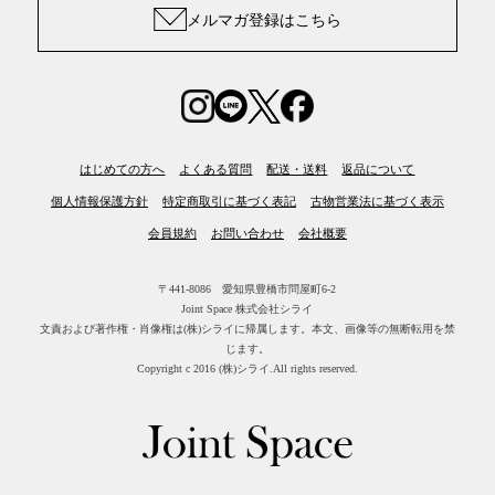
メルマガ登録はこちら
はじめての方へ
よくある質問
配送・送料
返品について
個人情報保護方針
特定商取引に基づく表記
古物営業法に基づく表示
会員規約
お問い合わせ
会社概要
〒441-8086 愛知県豊橋市問屋町6-2
Joint Space 株式会社シライ
文責および著作権・肖像権は(株)シライに帰属します。
本文、画像等の無断転用を禁
じます。
Copyright c 2016 (株)シライ.All rights reserved.