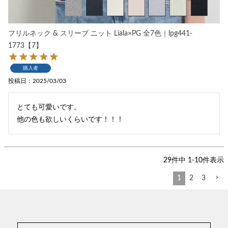
フリルネック & スリーブ ニット Liala×PG 全7色｜lpg441-
1773【7】
購入者
投稿日
2025/03/03
とても可愛いです。

他の色も欲しいくらいです！！！
29
件中
1
-
10
件表示
1
2
3