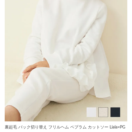
裏起毛 バック切り替え フリルヘム ペプラム カットソー Liala×PG