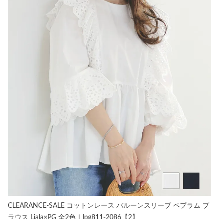
CLEARANCE-SALE コットンレース バルーンスリーブ ペプラム ブ
ラウス Liala×PG 全2色｜lpg811-2086【2】