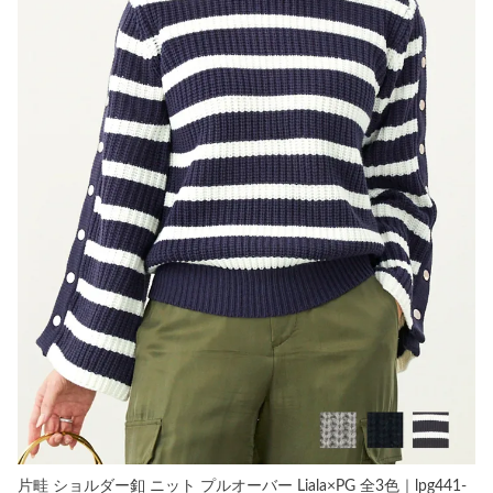
片畦 ショルダー釦 ニット プルオーバー Liala×PG 全3色｜lpg441-