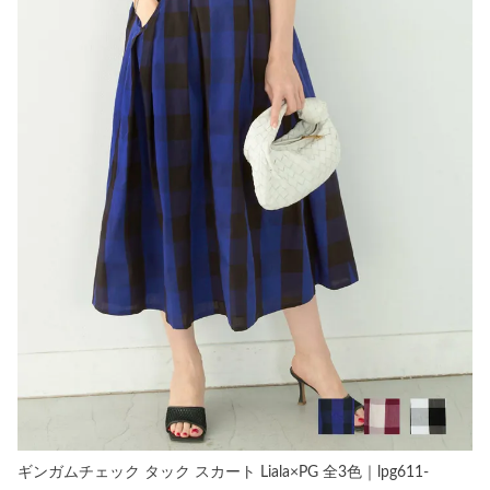
ギンガムチェック タック スカート Liala×PG 全3色｜lpg611-