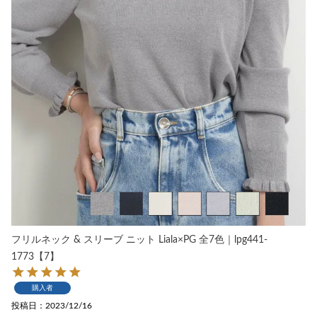
フリルネック & スリーブ ニット Liala×PG 全7色｜lpg441-
1773【7】
購入者
投稿日
2023/12/16