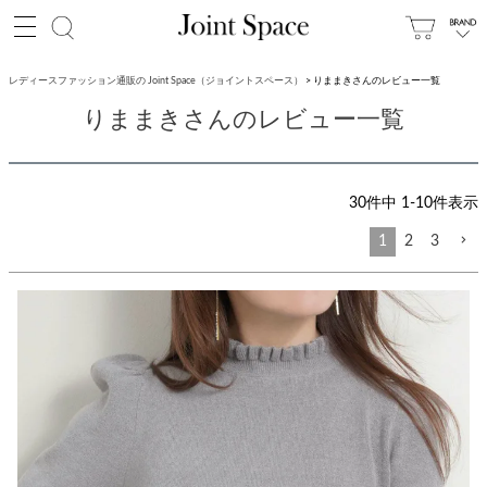
レディースファッション通販の Joint Space（ジョイントスペース）
りままきさんのレビュー一覧
りままきさんのレビュー一覧
30
件中
1
-
10
件表示
1
2
3