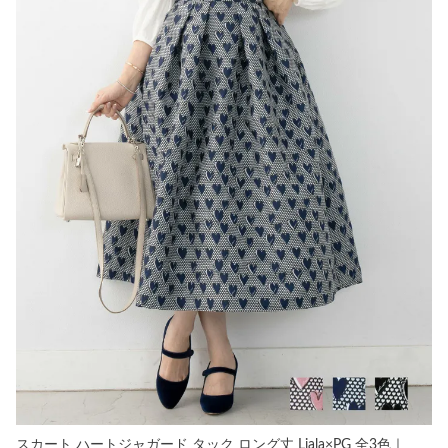
スカート ハートジャガード タック ロング丈 Liala×PG 全3色｜