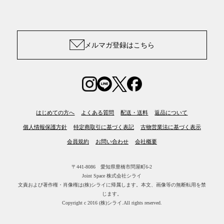
メルマガ登録はこちら
はじめての方へ
よくある質問
配送・送料
返品について
個人情報保護方針
特定商取引に基づく表記
古物営業法に基づく表示
会員規約
お問い合わせ
会社概要
〒441-8086 愛知県豊橋市問屋町6-2
Joint Space 株式会社シライ
文責および著作権・肖像権は(株)シライに帰属します。
本文、画像等の無断転用を禁
じます。
Copyright c 2016 (株)シライ.All rights reserved.