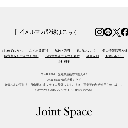
メルマガ登録はこちら
はじめての方へ
よくある質問
配送・送料
返品について
個人情報保護方針
特定商取引に基づく表記
古物営業法に基づく表示
会員規約
お問い合わせ
会社概要
〒441-8086 愛知県豊橋市問屋町6-2
Joint Space 株式会社シライ
文責および著作権・肖像権は(株)シライに帰属します。
本文、画像等の無断転用を禁じます。
Copyright c 2016 (株)シライ.All rights reserved.