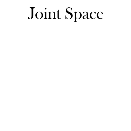
Tシャツ・カットソー商品一覧
タンクトップ・キャミソール商品一覧
2色｜tnj511-1232【2】のレビュー一覧
E クロス刺繍 バイカラー タンクトップ TINA：JOJ
100ポイント
レビュー投稿で
プレゼント!
あなたのレビューが商品企画の参考に！≫