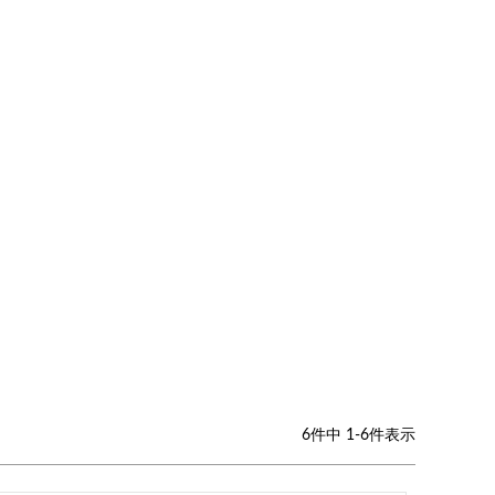
 バイカラー
N 全2色
6
件中
1
-
6
件表示