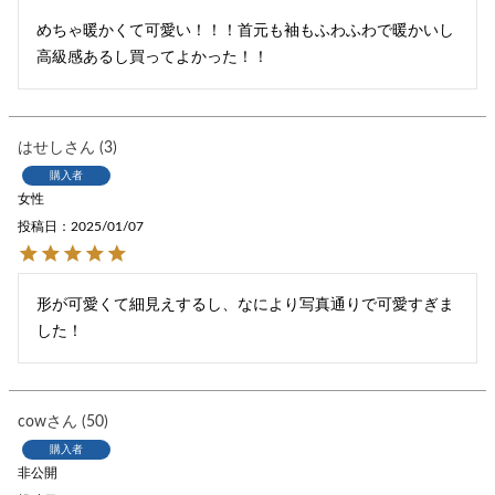
めちゃ暖かくて可愛い！！！首元も袖もふわふわで暖かいし
高級感あるし買ってよかった！！
はせし
3
購入者
女性
投稿日
2025/01/07
形が可愛くて細見えするし、なにより写真通りで可愛すぎま
した！
cow
50
購入者
非公開