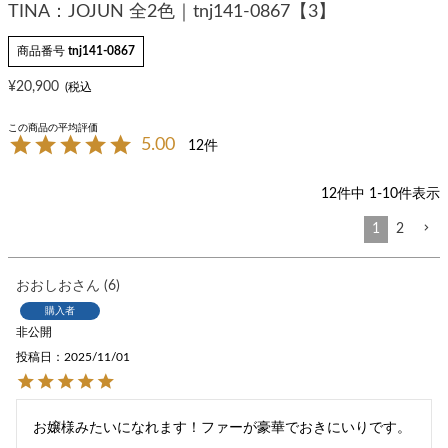
TINA：JOJUN 全2色｜tnj141-0867【3】
商品番号
tnj141-0867
¥
20,900
5.00
12
12
件中
1
-
10
件表示
1
2
おおしお
6
購入者
非公開
投稿日
2025/11/01
お嬢様みたいになれます！ファーが豪華でおきにいりです。