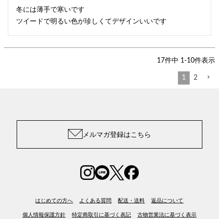
冬には薄手で寒いです

ツイードで明るい色が珍しくてデザインいいです
17
件中
1
-
10
件表示
1
2
メルマガ登録はこちら
はじめての方へ
よくある質問
配送・送料
返品について
個人情報保護方針
特定商取引に基づく表記
古物営業法に基づく表示