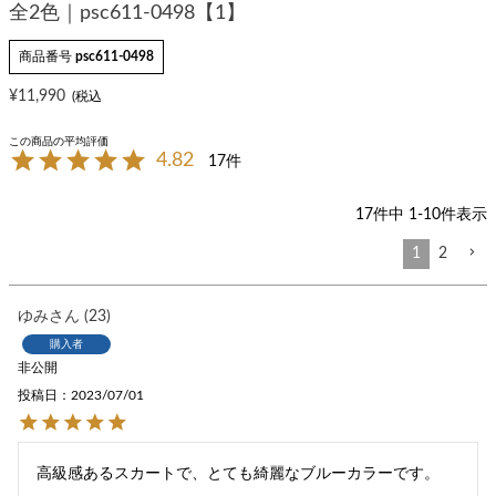
全2色｜psc611-0498【1】
商品番号
psc611-0498
¥
11,990
4.82
17
17
件中
1
-
10
件表示
1
2
ゆみ
23
購入者
非公開
投稿日
2023/07/01
高級感あるスカートで、とても綺麗なブルーカラーです。