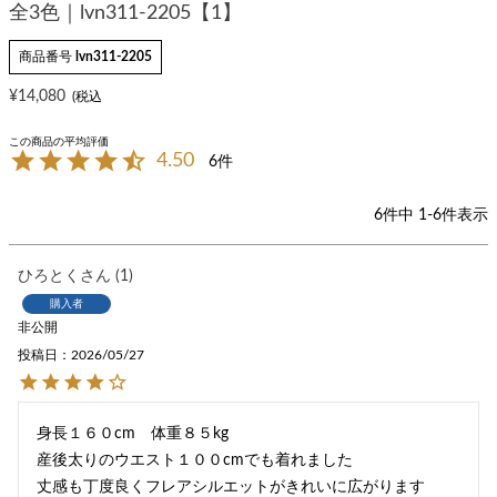
全3色｜lvn311-2205【1】
商品番号
lvn311-2205
¥
14,080
4.50
6
6
件中
1
-
6
件表示
ひろとく
1
購入者
非公開
投稿日
2026/05/27
身長１６０cm　体重８５kg

産後太りのウエスト１００cmでも着れました

丈感も丁度良くフレアシルエットがきれいに広がります