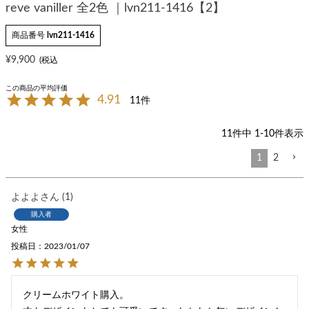
reve vaniller 全2色 ｜lvn211-1416【2】
商品番号
lvn211-1416
¥
9,900
4.91
11
11
件中
1
-
10
件表示
1
2
よよよ
1
購入者
女性
投稿日
2023/01/07
クリームホワイト購入。
