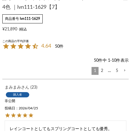
4色 ｜lvn111-1629【7】
商品番号
lvn111-1629
¥
21,890
4.64
50
50
件中
1
-
10
件表示
1
2
…
5
まみまみ
23
購入者
非公開
投稿日
2026/04/25
レインコートとしてもスプリングコートとしても優秀。
