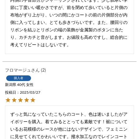
内側の手首部分がシャーリングされています。少し肌寒い季
節に丁度いい暖かさですが、前を閉めて歩いていると片側の
布地がずり上がり、いつの間にかコートの前の片側部分が内
側に入ってしまい、とても歩きづらいです。また、腰回りの
リボンを結ぶとリボンの端の装飾が金属製のボタンに当た
り、カチカチと音がします。お値段も高めですし、総合的に
考えてリピートはしないです。
フロマージュ
2
購入者
新潟県
40代
女性
投稿日
2025/03/27
ずっと気になっていたこちらのコート、色は迷いましたがア
イボリーを購入。着てみるととっても素敵です！裾について
いるお花模様のレースが他にはないデザインで、フェミニン
に見せてくれてかわいいです。撥水加工なのでレインコート