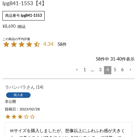
lpg841-1553【4】
商品番号
lpg841-1553
¥
8,690
4.34
58
58
件中
31
-
40
件表示
1
…
3
4
5
6
ラパンパラ
14
購入者
非公開
投稿日
2023/02/28
mサイズを購入しましたが、想像以上にふわふわ感が大きく