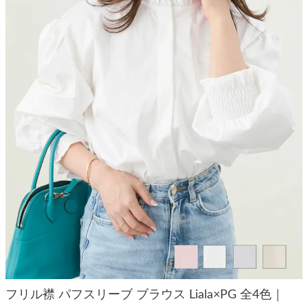
フリル襟 パフスリーブ ブラウス Liala×PG 全4色｜