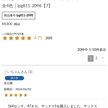
全4色｜lpg811-2098【7】
商品番号
lpg811-2098
¥
8,800
4.75
20
20
件中
1
-
10
件表示
1
2
こいちゃん
1
購入者
非公開
投稿日
2026/06/02
164センチ、47キロ、サックスSを購入しました。サックス