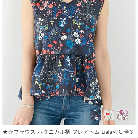
★☆ブラウス ボタニカル柄 フレアヘム Liala×PG 全3