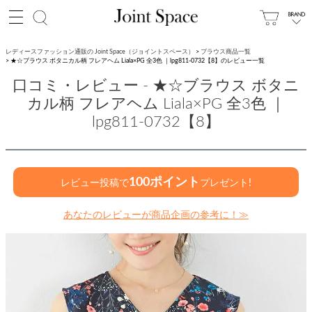
レディースファッション通販の Joint Space（ジョイントスペース）
ブラウス商品一覧
★☆ブラウス ボタニカル柄 フレアヘム Liala×PG 全3色 ｜lpg811-0732【8】のレビュー一覧
口コミ・レビュー - ★☆ブラウス ボタニ
カル柄 フレアヘム Liala×PG 全3色 ｜
lpg811-0732【8】
100ポイント
レビュー投稿で
プレゼント!
あなたのレビューが商品企画の参考に！≫