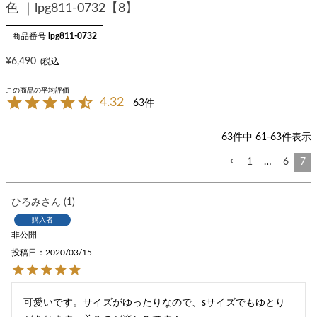
色 ｜lpg811-0732【8】
商品番号
lpg811-0732
¥
6,490
4.32
63
63
件中
61
-
63
件表示
1
…
6
7
ひろみ
1
購入者
非公開
投稿日
2020/03/15
可愛いです。サイズがゆったりなので、sサイズでもゆとり