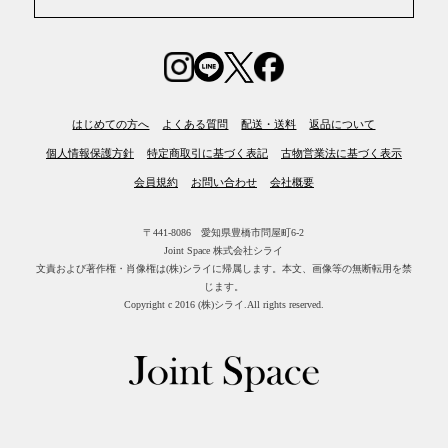
はじめての方へ
よくある質問
配送・送料
返品について
個人情報保護方針
特定商取引に基づく表記
古物営業法に基づく表示
会員規約
お問い合わせ
会社概要
〒441-8086 愛知県豊橋市問屋町6-2
Joint Space 株式会社シライ
文責および著作権・肖像権は(株)シライに帰属します。
本文、画像等の無断転用を禁
じます。
Copyright c 2016 (株)シライ.All rights reserved.