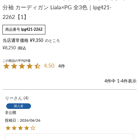
分袖 カーディガン Liala×PG 全3色｜lpg421-
2262【1】
商品番号
lpg421-2262
当店通常価格
¥
9,350
のところ
¥
8,250
4.50
4
4
件中
1
-
4
件表示
りー
4
購入者
非公開
投稿日
2026/06/26