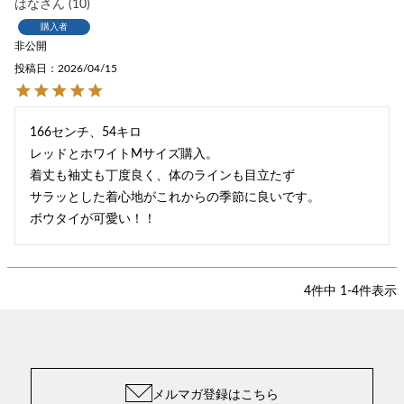
はな
10
購入者
非公開
投稿日
2026/04/15
166センチ、54キロ

レッドとホワイトMサイズ購入。

着丈も袖丈も丁度良く、体のラインも目立たず

サラッとした着心地がこれからの季節に良いです。

ボウタイが可愛い！！
4
件中
1
-
4
件表示
メルマガ登録はこちら