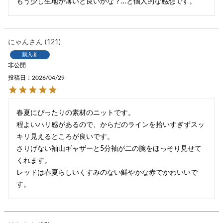
もう少し生地が薄いと良いかな？…と個人的な感想です。
にゃん
121
購入者
非公開
投稿日
2026/04/29
春夏にぴったりの素材のニットです。

程よいハリ感があるので、からだのラインを拾いすぎずスッ
キリ見えるところが良いです。

さりげない袖山ギャザーと5分袖が二の腕をほっそり見せて
くれます。

レッドは春夏らしいくすみのない鮮やかな赤でかわいいで
す。