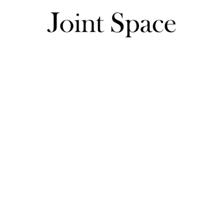
ニット商品一覧
★☆ニット ロゴ インターシャ Liala×PG 全4色｜lpg411-110
ニット ロゴ インターシャ Liala×PG 全4色｜
100ポイント
レビュー投稿で
プレゼント!
あなたのレビューが商品企画の参考に！≫