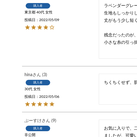
ラベンダーグレー
購入者
東京都
40代
女性
生地もしっかりし
投稿日
2022/05/09
丈がもう少し短く
残念だったのが
小さな糸の引っ
hina
3
ちくちくせず、
購入者
30代
女性
投稿日
2022/05/06
ぷーすけ
9
お気に入りで、
購入者
非公開
ましたが、可愛