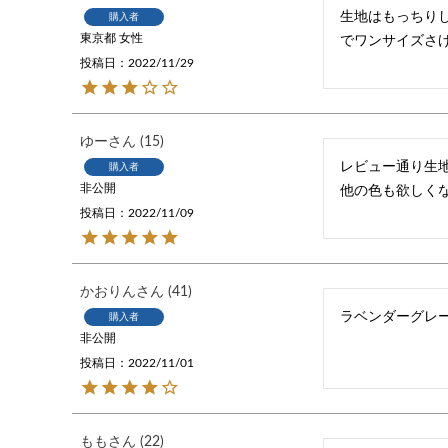
生地はもっちり
購入者
東京都
女性
でワンサイズさ
投稿日
2022/11/29
ゆー
15
レビュー通り生
購入者
非公開
他の色も欲しく
投稿日
2022/11/09
かおりん
41
ラベンダーグレ
購入者
非公開
投稿日
2022/11/01
もも
22