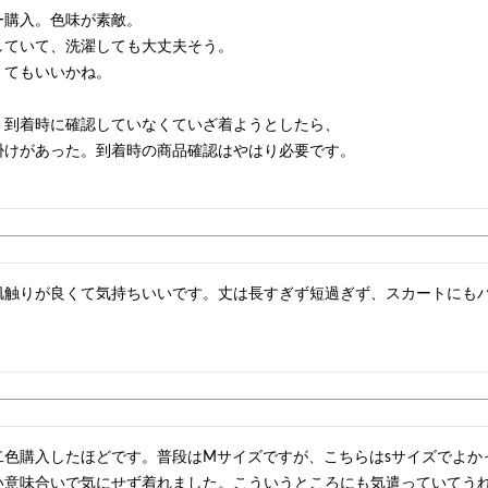
購入。色味が素敵。

ていて、洗濯しても大丈夫そう。

てもいいかね。

、到着時に確認していなくていざ着ようとしたら、

掛けがあった。到着時の商品確認はやはり必要です。

肌触りが良くて気持ちいいです。丈は長すぎず短過ぎず、スカートにも
二色購入したほどです。普段はМサイズですが、こちらはsサイズでよか
い意味合いで気にせず着れました。こういうところにも気遣っていてう