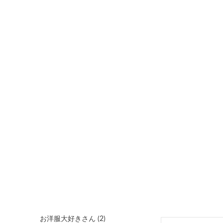
ブラックを購入
購入者
非公開
投稿日
2023/02/03
おまめ
112
ラベンダーグレ
購入者
非公開
他のカラーは全
投稿日
2023/01/26
再販希望します
うさりえ
6
セールで購入し
購入者
30代
女性
も可愛いくて、
投稿日
2022/12/18
お洋服大好き
2