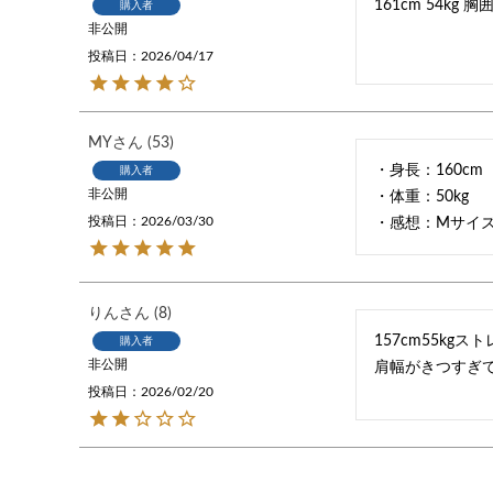
購入者
非公開
投稿日
2026/04/17
MY
53
・身長：160cm

購入者
非公開
・体重：50kg

投稿日
2026/03/30
・感想：Mサイ
りん
8
157cm55kgス
購入者
非公開
肩幅がきつすぎ
投稿日
2026/02/20