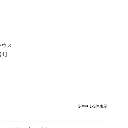
ラウス
5【1】
3
件中
1
-
3
件表示