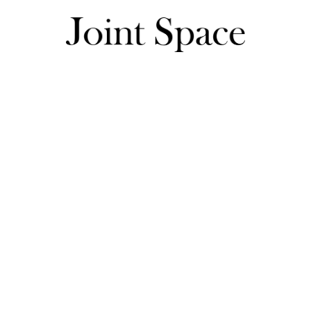
ブラウス商品一覧
長袖商品一覧
フリルヘム バイカラー ブラウス HUIT 全2色｜h
リルヘム バイカラー ブラウス HUIT 全2色｜h
100ポイント
レビュー投稿で
プレゼント!
あなたのレビューが商品企画の参考に！≫