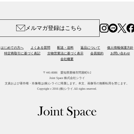
メルマガ登録はこちら
はじめての方へ
よくある質問
配送・送料
返品について
個人情報保護方針
特定商取引に基づく表記
古物営業法に基づく表示
会員規約
お問い合わせ
会社概要
〒441-8086 愛知県豊橋市問屋町6-2
Joint Space 株式会社シライ
文責および著作権・肖像権は(株)シライに帰属します。
本文、画像等の無断転用を禁じます。
Copyright c 2016 (株)シライ.All rights reserved.