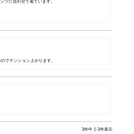
いのでテンション上がります。
3
件中
1
-
3
件表示