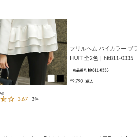
フリルヘム バイカラー ブ
HUIT 全2色｜hit811-033
商品番号
hit811-0335
¥
9,790
3.67
3