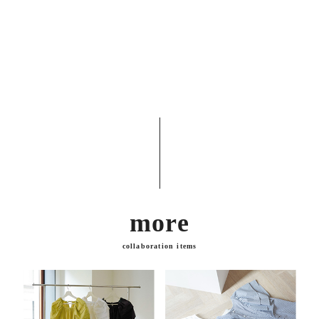
more
collaboration items