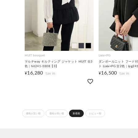
HUIT bouquet
Liala×PG
マルチway キルティング ジャケット HUIT 全3
ダンボールニット フード付
色｜hit241-0308【3】
ト Liala×PG 全2色｜lpg2
16,280
16,500
¥
¥
価格が安い順
価格が高い順
新着順
レビュー順