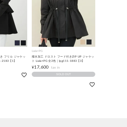
Liala×PG
き フリル ジャケッ
撥水加工 ドロスト フード付きZIP UP ジャケッ
41-2183【1】
ト Liala×PG 全2色｜lpg111-1883【3】
17,600
¥
SOLD OUT