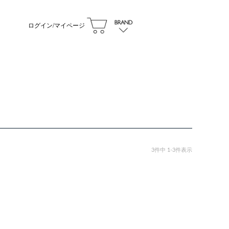
ログイン/マイページ
3
件中
1
-
3
件表示