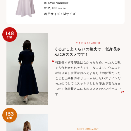
le reve vaniller
¥12,100
tax in
着用サイズ：Mサイズ
こまち‘S COMMENT
くるぶし上くらいの着丈で、低身長さ
んにおススメです！
“
特別長すぎる印象はなかったため、ぺたんこ靴
でも合わせられそうです！なにより、ウエスト
の切り返し位置がおへそよりも上の位置だった
ことと上半身のボリュームが出ないデザインだ
ったのでとてもスッキリとした印象で着られま
した！低身長さんにもおススメのワンピースで
”
す。
MEI‘S COMMENT