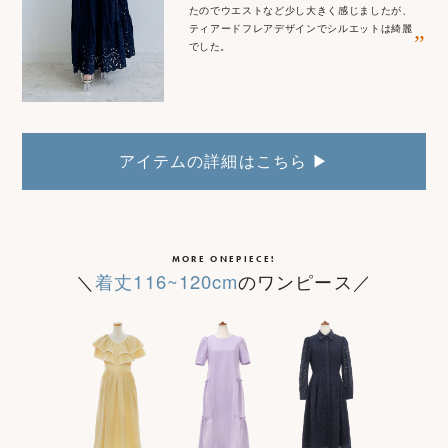
たのでウエストなど少し大きく感じましたが、
ティアードフレアデザインでシルエットは綺麗
”
でした。
アイテムの詳細はこちら ▶
MORE ONEPIECE!
＼
着丈116~120cm
のワンピース／