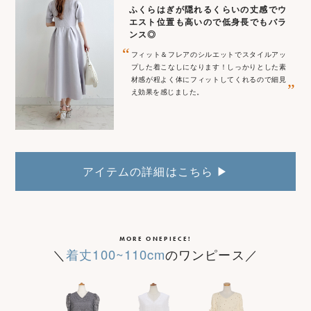
ふくらはぎが隠れるくらいの丈感でウ
エスト位置も高いので低身長でもバラ
ンス◎
“
フィット＆フレアのシルエットでスタイルアッ
プした着こなしになります！しっかりとした素
材感が程よく体にフィットしてくれるので細見
”
え効果を感じました。
アイテムの詳細はこちら ▶
MORE ONEPIECE!
＼
着丈100~110cm
のワンピース／