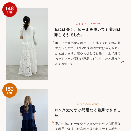
こまち‘S COMMENT
私には長く、ヒールを履いても着用は
難しそうでした。
“
5cmヒールの靴を着用しても地面すれすれの着
丈だったので、150cm未満の方には長く感じる
かと思います。着心地はとても軽く、上半身の
カットソーの素材が夏場にピッタリだと思った
”
ので残念です！
MEI‘S COMMENT
ロング丈ですが問題なく着用できまし
た！
“
高さが低いヒールやサンダル合わせでも問題な
く着用できました◎ゆとりのあるサイズ感だっ