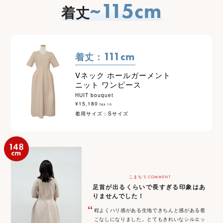
~115cm
着丈
111cm
着丈：
Vネック ホールガーメント
ニット ワンピース
HUIT bouquet
¥15,180
tax in
着用サイズ：Sサイズ
こまち‘S COMMENT
足首が出るくらいで長すぎる印象はあ
りませんでした！
“
程よくハリ感がある生地できちんと感がある着
こなしになりました。とてもきれいなシルエッ