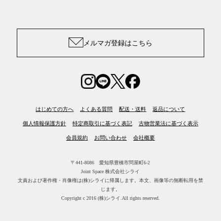
メルマガ登録はこちら
はじめての方へ
よくある質問
配送・送料
返品について
個人情報保護方針
特定商取引に基づく表記
古物営業法に基づく表示
会員規約
お問い合わせ
会社概要
〒441-8086 愛知県豊橋市問屋町6-2
Joint Space 株式会社シライ
文責および著作権・肖像権は(株)シライに帰属します。
本文、画像等の無断転用を禁
じます。
Copyright c 2016 (株)シライ.All rights reserved.