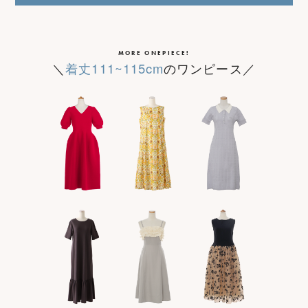
MORE ONEPIECE!
＼
着丈111~115cm
のワンピース／