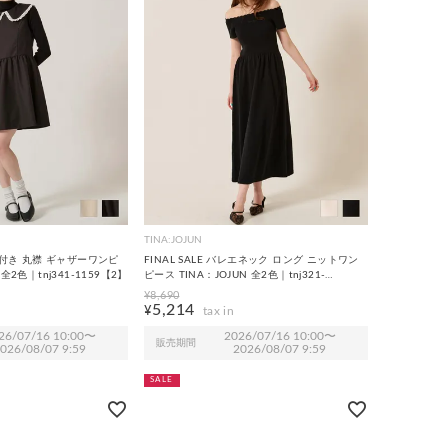
TINA:JOJUN
ース付き 丸襟 ギャザーワンピ
FINAL SALE バレエネック ロング ニットワン
 全2色｜tnj341-1159【2】
ピース TINA：JOJUN 全2色｜tnj321-
1254【2】
¥
8,690
5,214
¥
26/07/16 10:00
〜
2026/07/16 10:00
〜
販売期間
026/08/07 9:59
2026/08/07 9:59
SALE