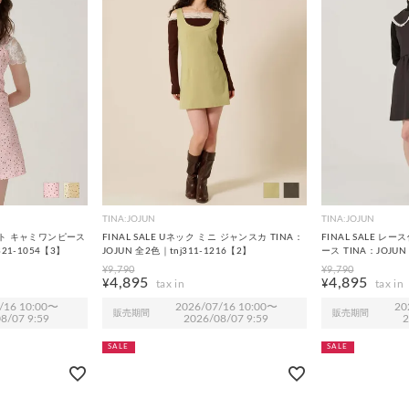
TINA:JOJUN
TINA:JOJUN
ドット キャミワンピース
FINAL SALE Uネック ミニ ジャンスカ TINA：
FINAL SALE レ
321-1054【3】
JOJUN 全2色｜tnj311-1216【2】
ース TINA：JOJUN
¥
9,790
¥
9,790
4,895
4,895
¥
¥
/16 10:00
〜
2026/07/16 10:00
〜
20
販売期間
販売期間
8/07 9:59
2026/08/07 9:59
2
SALE
SALE