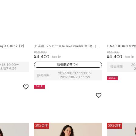
le reve vaniller
TINA:JOJUN
柄 バックリボンワンピー
CLEARANCE-SALE スタイルアップ ドローイン
FINAL SALE ア
nj341-0952【2】
グ 花柄 ワンピース le reve vaniller 全3色 ｜
TINA：JOJUN 全2
lvn331-1922【1】
¥
12,980
¥
11,000
4,400
4,400
¥
¥
/16 10:00
〜
販売開始前です
20
販売期間
8/07 9:59
2
2026/08/07 12:00
〜
販売期間
2026/08/20 11:59
SALE
SALE
50%OFF
50%OFF