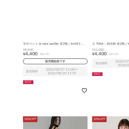
le reve vaniller
TINA:JOJUN
CLEARANCE-SALE チュールフリル ゆったり
FINAL SALE チェック
サロペット le reve vaniller 全2色｜lvn351-
ス TINA：JOJUN 全2色｜t
2058【1】
¥
8,800
¥
11,000
4,400
4,400
¥
¥
販売開始前です
2026/07
販売期間
2026/0
2026/08/07 12:00
〜
販売期間
2026/08/20 11:59
SALE
SALE
50%OFF
20%OFF