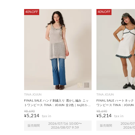
40%OFF
40%OFF
TINA:JOJUN
TINA:JOJUN
FINAL SALE ハンド刺繍入り 透かし編み ニッ
FINAL SALE ハートネッ
トワンピース TINA：JOJUN 全2色｜tnj311-
ワンピース TINA：JOJUN 
1229【2】
1113【2】
¥
8,690
¥
8,690
5,214
5,214
¥
¥
2026/07/16 10:00
〜
2026/07
販売期間
販売期間
2026/08/07 9:59
2026/0