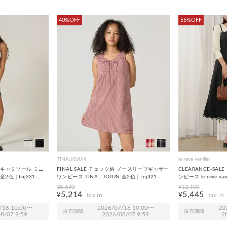
40%OFF
55%OFF
TINA:JOJUN
le reve vaniller
ク キャミソール ミニ
FINAL SALE チェック柄 ノースリーブギャザー
CLEARANCE-SA
全2色｜tnj331-
ワンピース TINA：JOJUN 全2色｜tnj321-
ンピース le reve van
1044【3】
2119【1】
¥
8,690
¥
12,100
5,214
5,445
¥
¥
/16 10:00
〜
2026/07/16 10:00
〜
20
販売期間
販売期間
8/07 9:59
2026/08/07 9:59
2