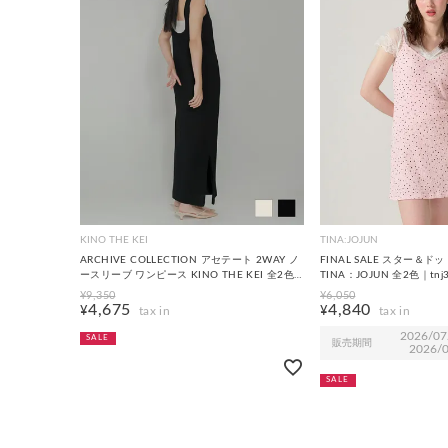
KINO THE KEI
TINA:JOJUN
ARCHIVE COLLECTION アセテート 2WAY ノ
FINAL SALE スター＆
ースリーブ ワンピース KINO THE KEI 全2色
TINA：JOJUN 全2色｜tnj
｜ktk311-0024【2】
¥
9,350
¥
6,050
4,675
4,840
¥
¥
2026/07
SALE
販売期間
2026/0
SALE