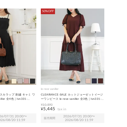
50%OFF
le reve vaniller
LE スカラップ 刺繍 キャミ ワ
CLEARANCE-SALE カットジョーゼットイージ
iller 全4色｜lvn331-
ーワンピース le reve vaniller 全3色｜lvn331-
2089【1】
¥
10,890
5,445
¥
26/07/31 20:00
〜
2026/07/31 20:00
〜
販売期間
026/08/20 11:59
2026/08/20 11:59