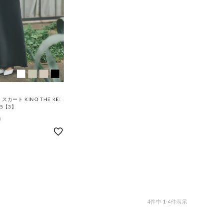
カート KINO THE KEI
65【3】
4
件中
1
-
4
件表示