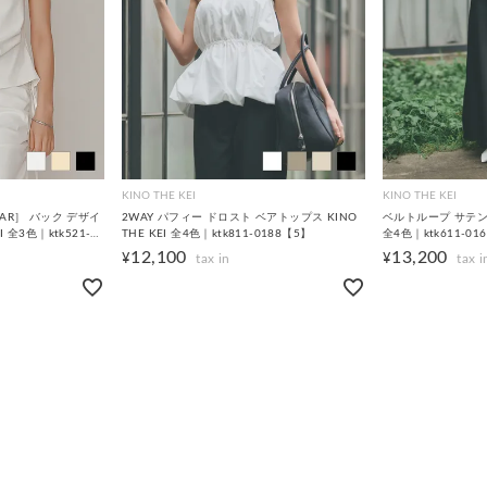
KINO THE KEI
KINO THE KEI
WEAR］ バック デザイ
2WAY パフィー ドロスト ベアトップス KINO
ベルトループ サテン ス
I 全3色｜ktk521-
THE KEI 全4色｜ktk811-0188【5】
全4色｜ktk611-01
12,100
13,200
¥
¥