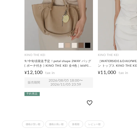
KINO THE KEI
KINO THE KEI
9/中旬頃発送予定！petal shape 2WAY バッグ
［WATERSIDE＆DAILY
( ポーチ付き ) KINO THE KEI 全4色｜ktk912-
ン トップス KINO THE KE
0202【9】
0264【2】
12,100
11,000
¥
¥
2026/08/05 18:00
〜
販売期間
2026/11/05 23:59
予約商品
価格が安い順
価格が高い順
新着順
レビュー順