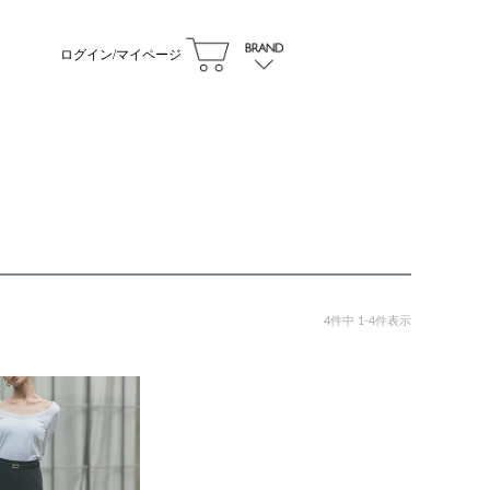
ログイン/マイページ
4
件中
1
-
4
件表示