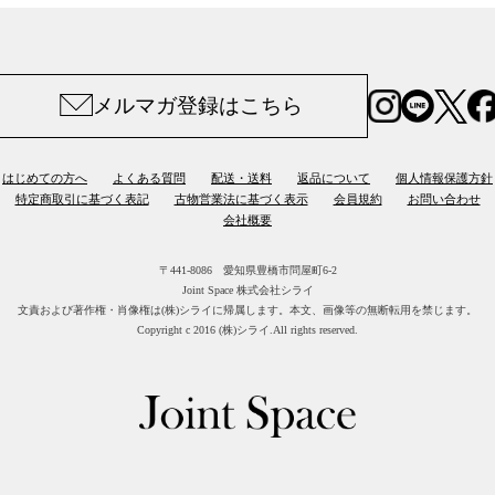
メルマガ登録はこちら
はじめての方へ
よくある質問
配送・送料
返品について
個人情報保護方針
特定商取引に基づく表記
古物営業法に基づく表示
会員規約
お問い合わせ
会社概要
〒441-8086 愛知県豊橋市問屋町6-2
Joint Space 株式会社シライ
文責および著作権・肖像権は(株)シライに帰属します。
本文、画像等の無断転用を禁じます。
Copyright c 2016 (株)シライ.All rights reserved.