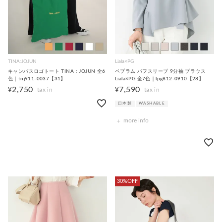
TINA:JOJUN
Liala×PG
キャンバスロゴトート TINA：JOJUN 全6
ペプラム パフスリーブ 9分袖 ブラウス
色｜tnj911-0037【31】
Liala×PG 全7色｜lpg812-0910【28】
2,750
7,590
¥
¥
日本製
WASHABLE
more info
30%OFF