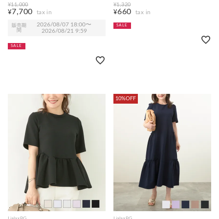
tnj311-0819【11】
lpg912-1197【2】
¥
11,000
¥
1,320
7,700
660
¥
¥
2026/08/07 18:00
〜
販売期
SALE
間
2026/08/21 9:59
SALE
10%OFF
Liala×PG
Liala×PG