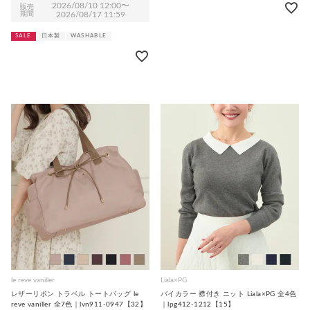
2026/08/10 12:00
〜
販売
期間
2026/08/17 11:59
SALE
日本製
WASHABLE
le reve vaniller
Liala×PG
レザーリボン トラベル トートバッグ le
バイカラー 襟付き ニット Liala×PG 全4色
reve vaniller 全7色｜lvn911-0947【32】
｜lpg412-1212【15】