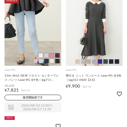
10%OFF
Liala×PG
Liala×PG
13th-SALE NEW ドロスト センタープレ
襟付き ニット ワンピース Liala×PG 全8色
ス パンツ Liala×PG 全9色｜lpg711-
｜lpg312-0860【26】
1355【28】
9,900
¥
8,690
¥
7,821
¥
販売開始前です
2026/08/10 12:00
〜
販売
期間
2026/08/17 11:59
SALE