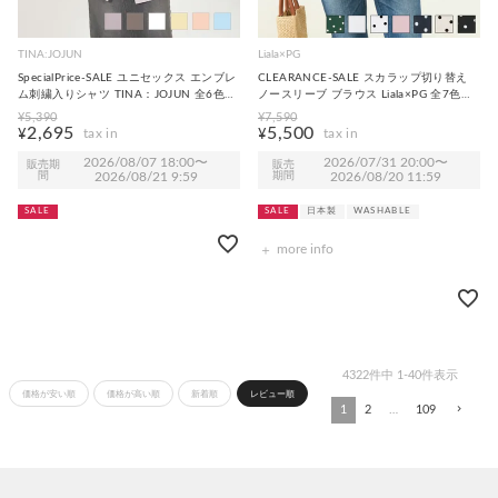
TINA:JOJUN
Liala×PG
SpecialPrice-SALE ユニセックス エンブレ
CLEARANCE-SALE スカラップ切り替え
ム刺繍入りシャツ TINA：JOJUN 全6色｜
ノースリーブ ブラウス Liala×PG 全7色｜
tnj811-0566【5】
lpg811-1360【10】
¥
5,390
¥
7,590
2,695
5,500
¥
¥
2026/08/07 18:00
〜
2026/07/31 20:00
〜
販売期
販売
間
2026/08/21 9:59
期間
2026/08/20 11:59
SALE
SALE
日本製
WASHABLE
more info
4322
件中
1
-
40
件表示
価格が安い順
価格が高い順
新着順
レビュー順
1
2
…
109