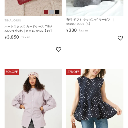
有料 ギフト ラッピング サービス ｜
TINA:JOJUN
shi000-0001【1】
ハートスタッズ カードケース TINA：
330
¥
JOJUN 全3色｜tnj911-0432【14】
3,850
¥
50%OFF
27%OFF