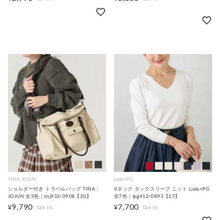
TINA:JOJUN
Liala×PG
ショルダー付き トラベルバッグ TINA：
Vネック タックスリーブ ニット Liala×PG
JOJUN 全3色｜tnj932-0908【20】
全7色｜lpg412-0893【17】
9,790
7,700
¥
¥