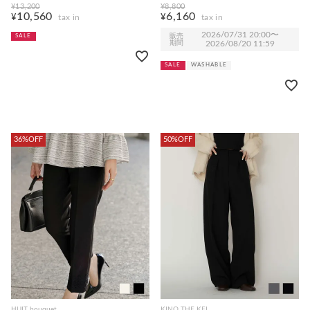
0162【1】
色｜lvn781-2114【1】
¥
13,200
¥
8,800
10,560
6,160
¥
¥
2026/07/31 20:00
〜
販売
SALE
期間
2026/08/20 11:59
SALE
WASHABLE
36%OFF
50%OFF
HUIT bouquet
KINO THE KEI