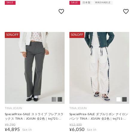
SALE
SALE
日本製
WASHABLE
50%OFF
50%OFF
TINA:JOJUN
TINA:JOJUN
SpecialPrice-SALE ストライプ フレアスラ
SpecialPrice-SALE ダブルリボン ナイロン
ックス TINA：JOJUN 全2色｜tnj721-
パンツ TINA：JOJUN 全2色｜tnj711-
1029【2】
0760【3】
¥
9,790
¥
12,100
4,895
6,050
¥
¥