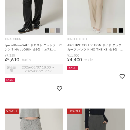
TINA:JOJUN
KINO THE KEI
SpecialPrice-SALE ドロスト ニットソーパ
ARCHIVE COLLECTION サイド タック
ンツ TINA：JOJUN 全3色｜tnj731-
カーブ パンツ KINO THE KEI 全3色｜
0669【7】
ktk731-0107【1】
¥
9,350
¥
11,000
5,610
4,400
¥
¥
2026/08/07 18:00
〜
販売期
SALE
間
2026/08/21 9:59
SALE
60%OFF
50%OFF