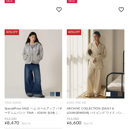
SALE
SALE
30%OFF
40%OFF
TINA:JOJUN
KINO THE KEI
SpecialPrice-SALE ヘム ロールアップ バギ
ARCHIVE COLLECTION [DAILY &
ーデニムパンツ TINA：JOJUN 全2色｜
LOUNGEWEAR] パイピング ワイド パン
tnj711-1207【2】
ツ KINO THE KEI 全3色｜ktk741-
¥
12,100
¥
11,000
0137【1】
8,470
6,600
¥
¥