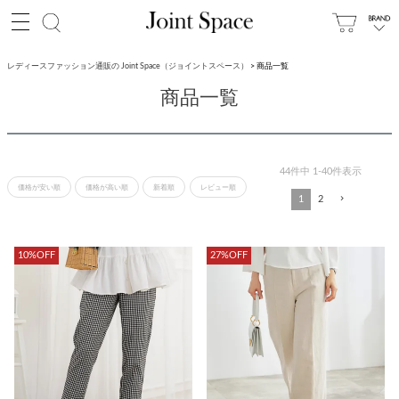
レディースファッション通販の Joint Space（ジョイントスペース）
商品一覧
商品一覧
44
件中
1
-
40
件表示
価格が安い順
価格が高い順
新着順
レビュー順
1
2
10%OFF
27%OFF