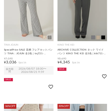
TINA:JOJUN
KINO THE KEI
SpecialPrice-SALE 花柄 フレアカットパン
ARCHIVE COLLECTION タック ワイド
ツ TINA：JOJUN 全2色｜tnj721-
パンツ KINO THE KEI 全3色｜ktk711-
1061【2】
0013【2】
¥
7,590
¥
8,690
3,036
4,345
¥
¥
2026/08/07 18:00
〜
販売期
SALE
間
2026/08/21 9:59
SALE
36%OFF
30%OFF