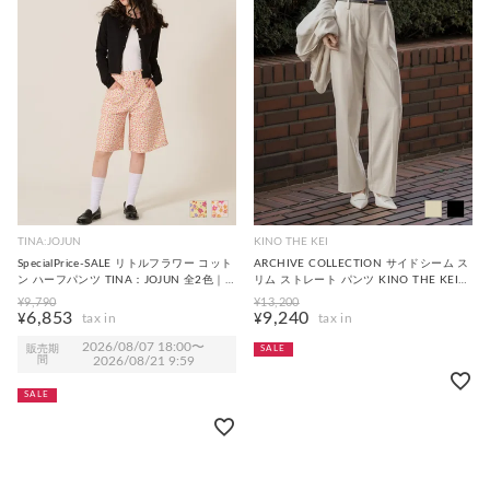
TINA:JOJUN
KINO THE KEI
SpecialPrice-SALE リトルフラワー コット
ARCHIVE COLLECTION サイドシーム ス
ン ハーフパンツ TINA：JOJUN 全2色｜
リム ストレート パンツ KINO THE KEI
tnj711-1177【3】
全2色｜ktk711-0166【1】
¥
9,790
¥
13,200
6,853
9,240
¥
¥
2026/08/07 18:00
〜
販売期
SALE
間
2026/08/21 9:59
SALE