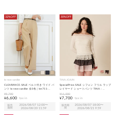
32%OFF
30%OFF
le reve vaniller
TINA:JOJUN
CLEARANCE-SALE ベルト付き ワイド パ
SpecialPrice-SALE シフォン フリル ラップ
ンツ le reve vaniller 全3色｜lvn711-
レイヤード ショートパンツ TINA：
2192【1】
JOJUN 全2色｜tnj711-1221【2】
¥
9,790
¥
11,000
6,600
7,700
¥
¥
2026/08/07 12:00
〜
2026/08/07 18:00
〜
販売
販売期
期間
2026/08/20 11:59
間
2026/08/21 9:59