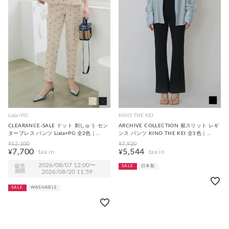
Liala×PG
KINO THE KEI
CLEARANCE-SALE ドット 刺しゅう セン
ARCHIVE COLLECTION 裾スリット レギ
タープレス パンツ Liala×PG 全2色｜
ンス パンツ KINO THE KEI 全1色｜
lpg721-2118【2】
ktk721-0069【1】
¥
12,100
¥
7,920
7,700
5,544
¥
¥
2026/08/07 12:00
〜
販売
SALE
日本製
期間
2026/08/20 11:59
SALE
WASHABLE