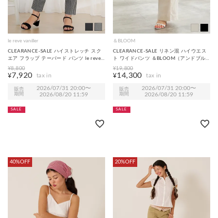
le reve vaniller
＆BLOOM
CLEARANCE-SALE ハイストレッチ スク
CLEARANCE-SALE リネン混 ハイウエス
エア フラップ テーパード パンツ le reve
ト ワイドパンツ ＆BLOOM（アンドブル
vaniller 全2色｜lvn711-2223【4】
ーム） 全2色｜abl721-0022【1】
¥
8,800
¥
19,800
7,920
14,300
¥
¥
2026/07/31 20:00
〜
2026/07/31 20:00
〜
販売
販売
期間
2026/08/20 11:59
期間
2026/08/20 11:59
SALE
SALE
40%OFF
20%OFF