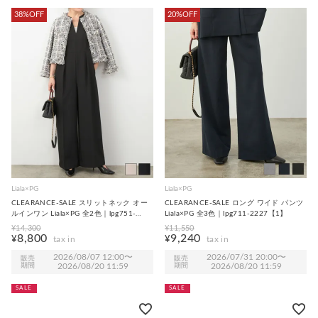
38%OFF
20%OFF
Liala×PG
Liala×PG
CLEARANCE-SALE スリットネック オー
CLEARANCE-SALE ロング ワイド パンツ
ルインワン Liala×PG 全2色｜lpg751-
Liala×PG 全3色｜lpg711-2227【1】
2203【1】
¥
14,300
¥
11,550
8,800
9,240
¥
¥
2026/08/07 12:00
〜
2026/07/31 20:00
〜
販売
販売
期間
2026/08/20 11:59
期間
2026/08/20 11:59
SALE
SALE