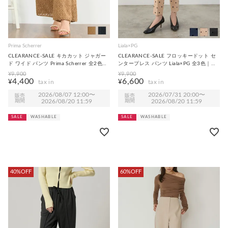
Prima Scherrer
Liala×PG
CLEARANCE-SALE キカカット ジャガー
CLEARANCE-SALE フロッキードット セ
ド ワイド パンツ Prima Scherrer 全2色｜
ンタープレス パンツ Liala×PG 全3色｜
psc771-0975【1】
lpg731-2165【1】
¥
9,900
¥
9,900
4,400
6,600
¥
¥
2026/08/07 12:00
〜
2026/07/31 20:00
〜
販売
販売
期間
2026/08/20 11:59
期間
2026/08/20 11:59
SALE
WASHABLE
SALE
WASHABLE
40%OFF
60%OFF