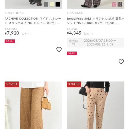
KINO THE KEI
TINA:JOJUN
ARCHIVE COLLECTION ワイド ストレー
SpecialPrice-SALE オリジナル 総柄 裏毛パ
ト スラックス KINO THE KEI 全3色｜
ンツ TINA：JOJUN 全2色｜tnj731-
ktk731-0113【2】
1096【3】
¥
13,200
¥
8,690
7,920
4,345
¥
¥
2026/08/07 18:00
〜
販売期
SALE
間
2026/08/21 9:59
SALE
55%OFF
33%OFF