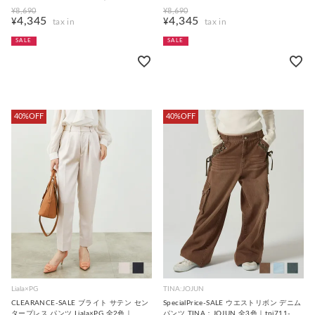
0016【2】
ktk711-0010【1】
¥
8,690
¥
8,690
4,345
4,345
¥
¥
SALE
SALE
40%OFF
40%OFF
Liala×PG
TINA:JOJUN
CLEARANCE-SALE ブライト サテン セン
SpecialPrice-SALE ウエストリボン デニム
タープレス パンツ Liala×PG 全2色｜
パンツ TINA：JOJUN 全3色｜tnj711-