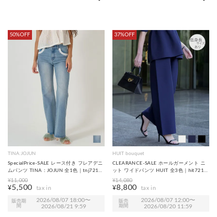
50%OFF
37%OFF
TINA:JOJUN
HUIT bouquet
SpecialPrice-SALE レース付き フレアデニ
CLEARANCE-SALE ホールガーメント ニ
ムパンツ TINA：JOJUN 全1色｜tnj721-
ット ワイドパンツ HUIT 全3色｜hit721-
0998【3】
0240【1】
¥
11,000
¥
14,080
5,500
8,800
¥
¥
2026/08/07 18:00
〜
2026/08/07 12:00
〜
販売期
販売
間
2026/08/21 9:59
期間
2026/08/20 11:59