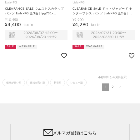
Liala×PG
Liala×PG
CLEARANCE-SALE ウエストスカラップ
CLEARANCE-SALE ドットジャガード セ
パンツ Liala×PG 全3色｜lpg731-
ンタープレス パンツ Liala×PG 全2色｜
1996【1】
lpg731-2006【1】
¥
10,450
¥
9,900
4,400
4,290
¥
¥
2026/08/07 12:00
〜
2026/07/31 20:00
〜
販売
販売
期間
2026/08/20 11:59
期間
2026/08/20 11:59
SALE
WASHABLE
SALE
WASHABLE
44
件中
1
-
40
件表示
価格が安い順
価格が高い順
新着順
レビュー順
1
2
メルマガ登録はこちら