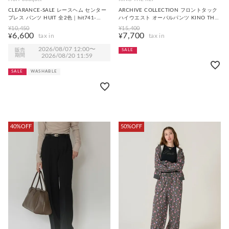
CLEARANCE-SALE レースヘム センター
ARCHIVE COLLECTION フロントタック
プレス パンツ HUIT 全2色｜hit741-
ハイウエスト オーバルパンツ KINO THE
0313【1】
KEI 全2色｜ktk741-0131【2】
¥
10,450
¥
15,400
6,600
7,700
¥
¥
2026/08/07 12:00
〜
販売
SALE
期間
2026/08/20 11:59
SALE
WASHABLE
40%OFF
50%OFF