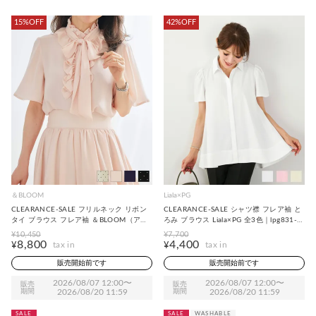
15%OFF
42%OFF
＆BLOOM
Liala×PG
CLEARANCE-SALE フリルネック リボン
CLEARANCE-SALE シャツ襟 フレア袖 と
タイ ブラウス フレア袖 ＆BLOOM（アン
ろみ ブラウス Liala×PG 全3色｜lpg831-
ドブルーム） 全4色｜abl821-0030【1】
2150【3】
¥
10,450
¥
7,700
8,800
4,400
¥
¥
販売開始前です
販売開始前です
2026/08/07 12:00
〜
2026/08/07 12:00
〜
販売
販売
期間
2026/08/20 11:59
期間
2026/08/20 11:59
SALE
SALE
WASHABLE