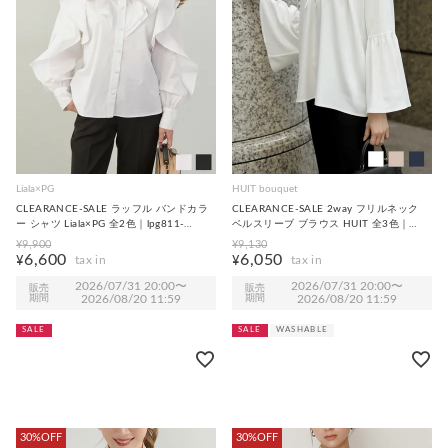
Liala×PG
HUIT bouquet
CLEARANCE-SALE ラッフル バンドカラ
CLEARANCE-SALE 2way フリルネック
ー シャツ Liala×PG 全2色｜lpg811-
ベルスリーブ ブラウス HUIT 全3色｜
2225【1】
hit841-0334【1】
¥
9,900
¥
9,130
6,600
6,050
¥
¥
2026/07/31 20:00
〜
2026/07/31 20:00
〜
販売
販売
期間
2026/08/20 11:59
期間
2026/08/20 11:59
SALE
SALE
WASHABLE
30%OFF
30%OFF