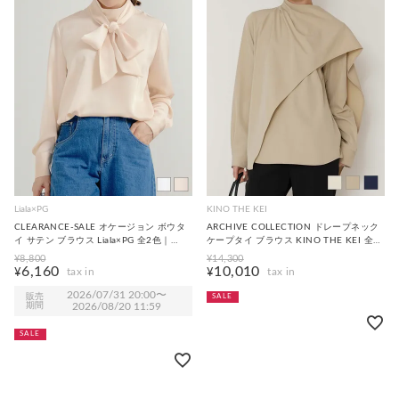
Liala×PG
KINO THE KEI
CLEARANCE-SALE オケージョン ボウタ
ARCHIVE COLLECTION ドレープネック
イ サテン ブラウス Liala×PG 全2色｜
ケープタイ ブラウス KINO THE KEI 全3
lpg841-2199【1】
色｜ktk841-0130【2】
¥
8,800
¥
14,300
6,160
10,010
¥
¥
2026/07/31 20:00
〜
販売
SALE
期間
2026/08/20 11:59
SALE