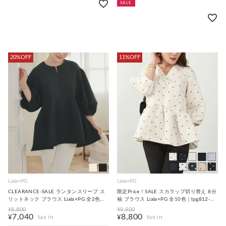
SALE
20%OFF
11%OFF
Liala×PG
Liala×PG
CLEARANCE-SALE ランタンスリーブ ス
限定Price！SALE スカラップ切り替え 8分
リットネック ブラウス Liala×PG 全2色｜
袖 ブラウス Liala×PG 全10色｜lpg812-
lpg841-2204【2】
1484【12】
¥
8,800
¥
9,900
7,040
8,800
¥
¥