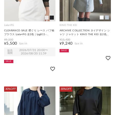
Liala×PG
KINO THE KEI
CLEARANCE-SALE 襟ぐり レース パフ袖
ARCHIVE COLLECTION タイデザイン シ
ブラウス Liala×PG 全2色｜lpg811-
ャツ ジャケット KINO THE KEI 全2色｜
2230【1】
ktk811-0192【1】
¥
9,350
¥
15,400
5,500
9,240
¥
¥
2026/07/31 20:00
〜
販売
SALE
期間
2026/08/20 11:59
SALE
30%OFF
30%OFF