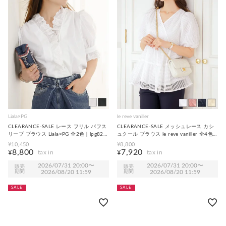
Liala×PG
le reve vaniller
CLEARANCE-SALE レース フリル パフス
CLEARANCE-SALE メッシュレース カシ
リーブ ブラウス Liala×PG 全2色｜lpg821-
ュクール ブラウス le reve vaniller 全4色
2283【1】
｜lvn811-2222【1】
¥
10,450
¥
8,800
8,800
7,920
¥
¥
2026/07/31 20:00
〜
2026/07/31 20:00
〜
販売
販売
期間
2026/08/20 11:59
期間
2026/08/20 11:59
SALE
SALE