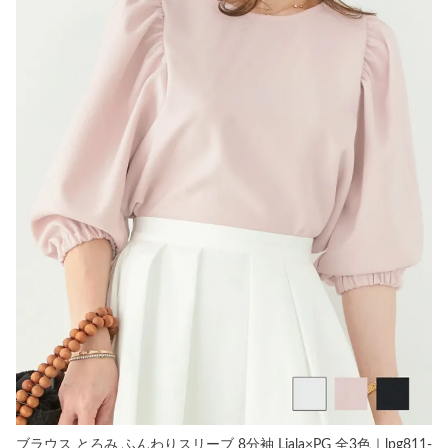
ブラウス とろみ ふんわりスリーブ 8分袖 Liala×PG 全3色｜lpg811-