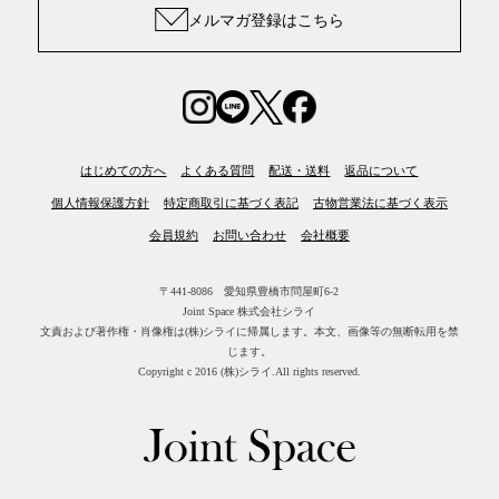
メルマガ登録はこちら
はじめての方へ
よくある質問
配送・送料
返品について
個人情報保護方針
特定商取引に基づく表記
古物営業法に基づく表示
会員規約
お問い合わせ
会社概要
〒441-8086 愛知県豊橋市問屋町6-2
Joint Space 株式会社シライ
文責および著作権・肖像権は(株)シライに帰属します。
本文、画像等の無断転用を禁
じます。
Copyright c 2016 (株)シライ.All rights reserved.