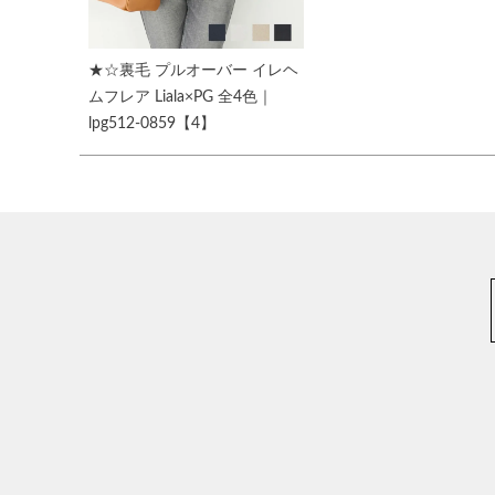
★☆裏毛 プルオーバー イレヘ
ムフレア Liala×PG 全4色｜
lpg512-0859【4】