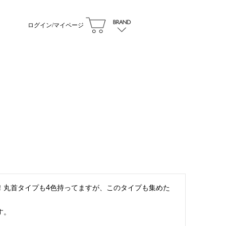
ログイン/マイページ
42
件中
41
-
42
件表示
1
…
4
5
！丸首タイプも4色持ってますが、このタイプも集めた
す。