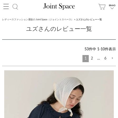
レディースファッション通販の Joint Space（ジョイントスペース）
ユズさんのレビュー一覧
ユズさんのレビュー一覧
53
件中
1
-
10
件表示
1
2
…
6