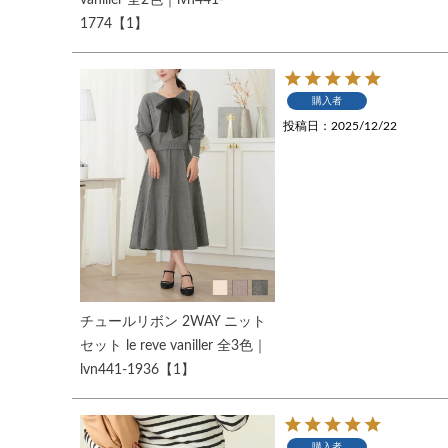
1774【1】
購入者
投稿日
2025/12/22
チュールリボン 2WAY ニット
セット le reve vaniller 全3色｜
lvn441-1936【1】
購入者