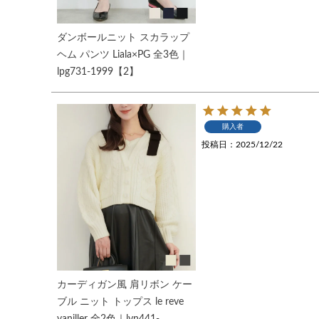
ダンボールニット スカラップ
ヘム パンツ Liala×PG 全3色｜
lpg731-1999【2】
購入者
投稿日
2025/12/22
カーディガン風 肩リボン ケー
ブル ニット トップス le reve
vaniller 全2色｜lvn441-