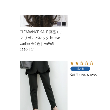
CLEARANCE-SALE 薔薇モチー
フ リボン バレッタ le reve
vaniller 全2色｜lvn965-
2110【1】
購入者
投稿日
2025/12/22