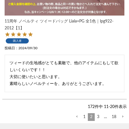
11周年 ノベルティ ツイードバッグ Liala×PG 全1色｜lpg922-
2012【1】
購入者
投稿日
2024/09/30
ツィードの生地感がとても素敵で、他のアイテムにもして欲
しいくらいです！！

大切に使いたいと思います。

172
件中
11
-
20
件表示
1
2
3
…
18