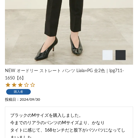
NEW オードリー ストレート パンツ Liala×PG 全2色｜lpg711-
1650【6】
購入者
投稿日
2024/09/30
ブラックのMサイズを購入しました。

今までのリアラのパンツのMサイズより、かなり

タイトに感じて、168センチだと股下がパツパツになってし
まいました。
