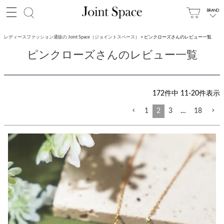
レディースファッション通販の Joint Space（ジョイントスペース）
ピンクローズさんのレビュー一覧
ピンクローズさんのレビュー一覧
172
件中
11
-
20
件表示
1
2
3
…
18