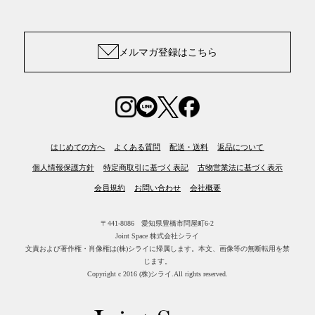
メルマガ登録はこちら
はじめての方へ
よくある質問
配送・送料
返品について
個人情報保護方針
特定商取引に基づく表記
古物営業法に基づく表示
会員規約
お問い合わせ
会社概要
〒441-8086 愛知県豊橋市問屋町6-2
Joint Space 株式会社シライ
文責および著作権・肖像権は(株)シライに帰属します。
本文、画像等の無断転用を禁
じます。
Copyright c 2016 (株)シライ.All rights reserved.