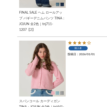
FINAL SALE ヘム ロールアッ
プ バギーデニムパンツ TINA：
JOJUN 全2色｜tnj711-
1207【2】
購入者
投稿日
2026/01/01
スパンコール カーディガン
TINA：JOJUN 全3色｜tnj441-