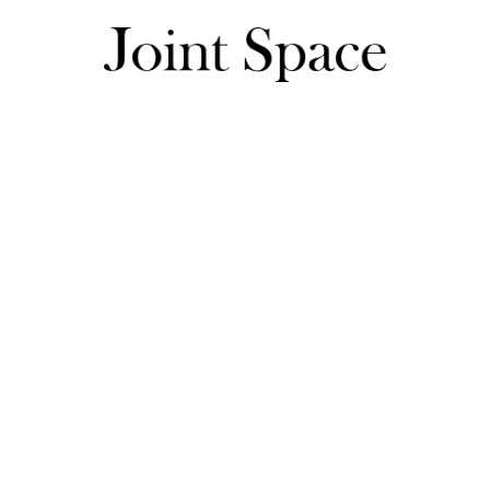
れらさんのレビュー一覧
れらさんのレビュー一覧
・身長：163cm

・骨格ウェーブ

・感想:大容量で、ベルトのところの支出が可愛いです。