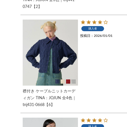
0747【2】
購入者
投稿日
2026/01/01
襟付き ケーブルニットカーデ
ィガン TINA：JOJUN 全4色｜
tnj431-0668【6】
購入者