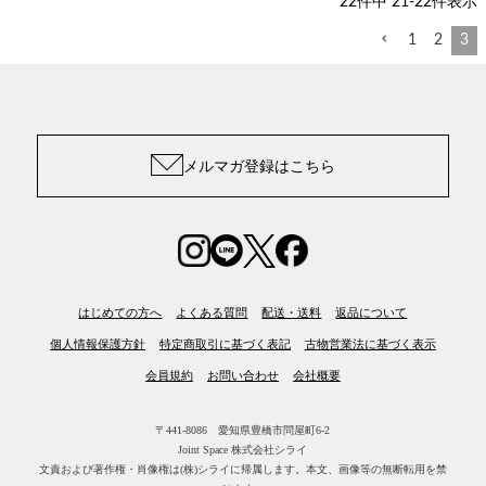
22
件中
21
-
22
件表示
1
2
3
メルマガ登録はこちら
はじめての方へ
よくある質問
配送・送料
返品について
個人情報保護方針
特定商取引に基づく表記
古物営業法に基づく表示
会員規約
お問い合わせ
会社概要
〒441-8086 愛知県豊橋市問屋町6-2
Joint Space 株式会社シライ
文責および著作権・肖像権は(株)シライに帰属します。
本文、画像等の無断転用を禁