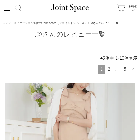
レディースファッション通販の Joint Space（ジョイントスペース）
.@さんのレビュー一覧
.@さんのレビュー一覧
49
件中
1
-
10
件表示
1
2
…
5