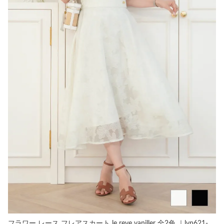
フラワー レース フレアスカート le reve vaniller 全2色 ｜lvn621-