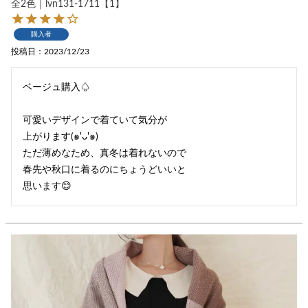
全2色｜lvn131-1711【1】
購入者
投稿日
2023/12/23
ベージュ購入♤

可愛いデザインで着ていて気分が

上がります(๑'ᴗ'๑)

ただ薄めなため、真冬は着れないので

春先や秋口に着るのにちょうどいいと
