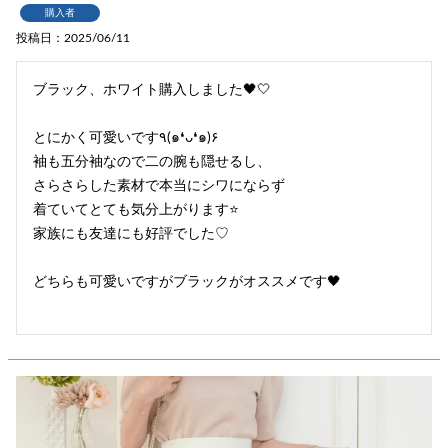
購入者
投稿日
2025/06/11
ブラック、ホワイト購入しました🖤🤍

とにかく可愛いです٩(๑❛ᴗ❛๑)۶

袖も五分袖なので二の腕も隠せるし、

さらさらした素材で本当にシワにならず

着ていてとても気分上がります⭐

家族にも友達にも好評でした♡

どちらも可愛いですがブラックがオススメです🖤
