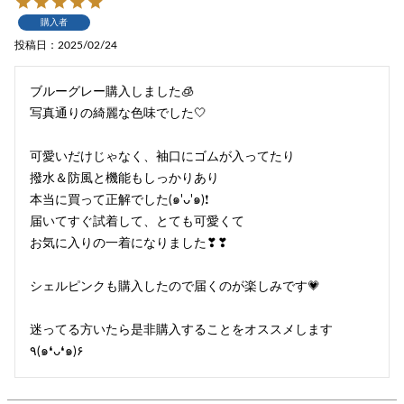
購入者
投稿日
2025/02/24
ブルーグレー購入しました🧊

写真通りの綺麗な色味でした🤍

可愛いだけじゃなく、袖口にゴムが入ってたり

撥水＆防風と機能もしっかりあり

本当に買って正解でした(๑'ᴗ'๑)❗︎

届いてすぐ試着して、とても可愛くて

お気に入りの一着になりました❣❣

シェルピンクも購入したので届くのが楽しみです💗

迷ってる方いたら是非購入することをオススメします
٩(๑❛ᴗ❛๑)۶