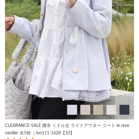
CLEARANCE-SALE 撥水 ミドル丈 ライトアウター コート le reve
vaniller 全5色 ｜lvn111-1628【10】