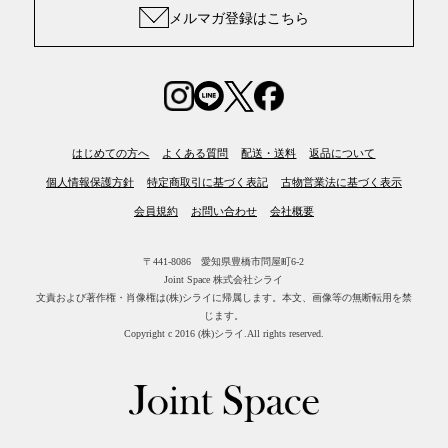
メルマガ登録はこちら
はじめての方へ
よくある質問
配送・送料
返品について
個人情報保護方針
特定商取引に基づく表記
古物営業法に基づく表示
会員規約
お問い合わせ
会社概要
〒441-8086 愛知県豊橋市問屋町6-2
Joint Space 株式会社シライ
文責および著作権・肖像権は(株)シライに帰属します。
本文、画像等の無断転用を禁
じます。
Copyright c 2016 (株)シライ.All rights reserved.