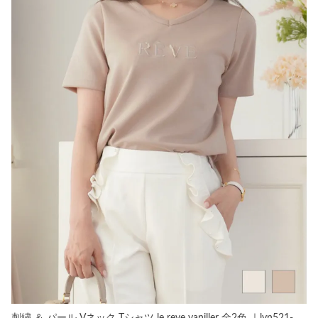
刺繍 ＆ パール Vネック Tシャツ le reve vaniller 全2色 ｜lvn521-