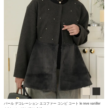
パール デコレーション エコファー コンビ コート le reve vaniller