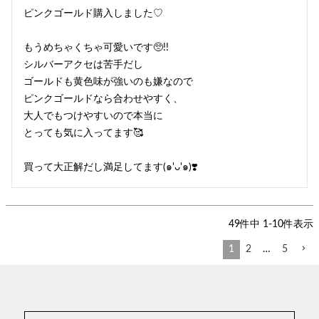
ピンクゴールド購入しました♡♩

もうめちゃくちゃ可愛いです🥺!!

シルバーアクセは苦手だし

ゴールドも黄色味が強いのも嫌なので

ピンクゴールドなら合わせやすく、

大人でもつけやすいので本当に

とっても気に入ってます🥰

買って大正解だし満足してます(๑'ᴗ'๑)❣️
49
件中
1
-
10
件表示
1
2
…
5