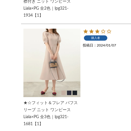
襟付き ニット ワンピース
Liala×PG 全2色｜lpg321-
1934【1】
購入者
投稿日
2024/01/07
★☆フィット＆フレア パフス
リーブ ニット ワンピース
Liala×PG 全3色｜lpg321-
1681【1】