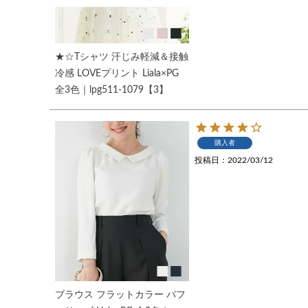
★☆Tシャツ 汗じみ軽減＆接触
冷感 LOVEプリント Liala×PG
全3色｜lpg511-1079【3】
購入者
投稿日
2022/03/12
ブラウス フラットカラー パフ