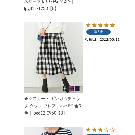
スリーブ Liala×PG 全2色｜
lpg812-1230【8】
購入者
投稿日
2022/03/12
★☆スカート ギンガムチェッ
ク タック フレア Liala×PG 全3
色｜lpg612-0950【3】