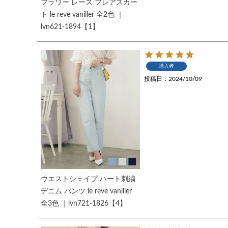
フラワー レース フレアスカー
ト le reve vaniller 全2色 ｜
lvn621-1894【1】
購入者
投稿日
2024/10/09
ウエストシェイプ ハート刺繍
デニム パンツ le reve vaniller
全3色 ｜lvn721-1826【4】