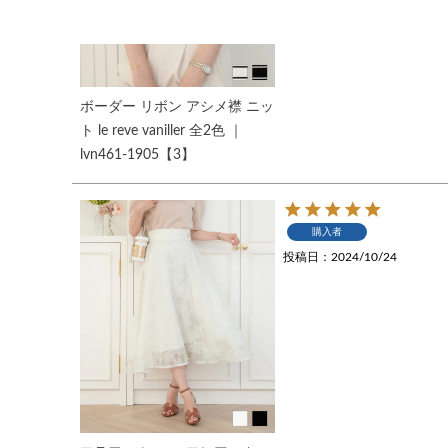
ボーダー リボン アシメ襟 ニッ
ト le reve vaniller 全2色 ｜
lvn461-1905【3】
購入者
投稿日
2024/10/24