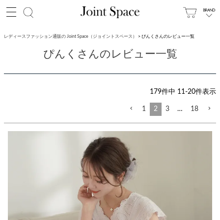
レディースファッション通販の Joint Space（ジョイントスペース）
ぴんくさんのレビュー一覧
ぴんくさんのレビュー一覧
179
件中
11
-
20
件表示
1
2
3
…
18