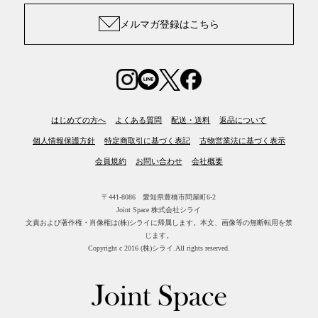
メルマガ登録はこちら
はじめての方へ
よくある質問
配送・送料
返品について
個人情報保護方針
特定商取引に基づく表記
古物営業法に基づく表示
会員規約
お問い合わせ
会社概要
〒441-8086 愛知県豊橋市問屋町6-2
Joint Space 株式会社シライ
文責および著作権・肖像権は(株)シライに帰属します。
本文、画像等の無断転用を禁
じます。
Copyright c 2016 (株)シライ.All rights reserved.