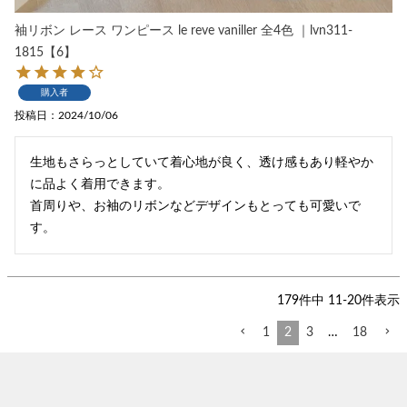
袖リボン レース ワンピース le reve vaniller 全4色 ｜lvn311-
1815【6】
購入者
投稿日
2024/10/06
生地もさらっとしていて着心地が良く、透け感もあり軽やか
に品よく着用できます。

首周りや、お袖のリボンなどデザインもとっても可愛いで
す。
179
件中
11
-
20
件表示
1
2
3
…
18